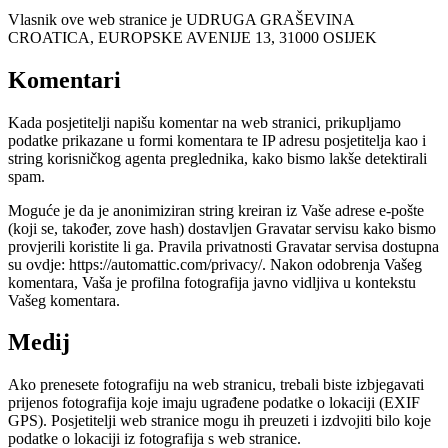
Vlasnik ove web stranice je UDRUGA GRAŠEVINA
CROATICA, EUROPSKE AVENIJE 13, 31000 OSIJEK
Komentari
Kada posjetitelji napišu komentar na web stranici, prikupljamo
podatke prikazane u formi komentara te IP adresu posjetitelja kao i
string korisničkog agenta preglednika, kako bismo lakše detektirali
spam.
Moguće je da je anonimiziran string kreiran iz Vaše adrese e-pošte
(koji se, također, zove hash) dostavljen Gravatar servisu kako bismo
provjerili koristite li ga. Pravila privatnosti Gravatar servisa dostupna
su ovdje: https://automattic.com/privacy/. Nakon odobrenja Vašeg
komentara, Vaša je profilna fotografija javno vidljiva u kontekstu
Vašeg komentara.
Medij
Ako prenesete fotografiju na web stranicu, trebali biste izbjegavati
prijenos fotografija koje imaju ugrađene podatke o lokaciji (EXIF
GPS). Posjetitelji web stranice mogu ih preuzeti i izdvojiti bilo koje
podatke o lokaciji iz fotografija s web stranice.