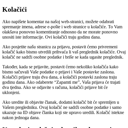
Kolačići
Ako napišete komentar na našoj web-stranici, možete odabrati
spremanje imena, adrese e-pošte i web stranice u kolačiće. To Vam
olakšava ponovno komentiranje odnosno da ne morate ponovno
unositi iste informacije. Ovi kolačići traju godinu dana.
Ako posjetite našu stranicu za prijavu, postavit ćemo privremeni
kolačić kako bismo utvrdili prihvaća li vaš preglednik kolačiće. Ovaj
kolačić ne sadrži osobne podatke i briše se kada ugasite preglednik.
Također, kada se prijavite, postavit ćemo nekoliko kolačića kako
bismo sačuvali Vaše podatke o prijavi i Vaše postavke zaslona.
Kolačići prijave traju dva dana, a kolačići postavki zaslona traju
godinu dana. Ako odaberete “Zapamti me”, Vaša prijava će trajati
dva tjedna. Ako se odjavite s računa, kolačići prijave bit će
uklonjeni.
Ako uredite ili objavite članak, dodatni kolačić bit će spremljen u
Vašem pregledniku. Ovaj kolačić ne sadrži osobne podatke i samo
ukazuje na ID objave članka koji ste upravo uredili. Kolačić istekne
nakon jednoga dana.